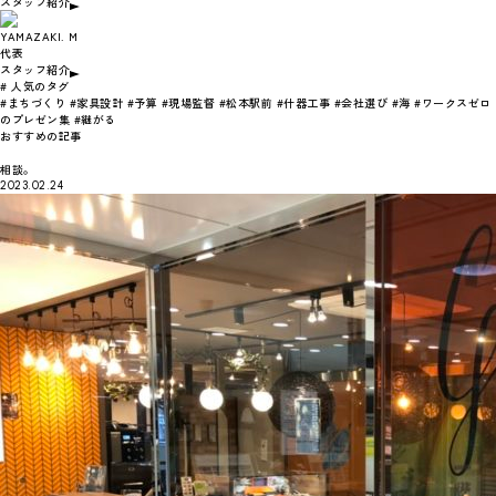
スタッフ紹介
YAMAZAKI. M
代表
スタッフ紹介
# 人気のタグ
#まちづくり
#家具設計
#予算
#現場監督
#松本駅前
#什器工事
#会社選び
#海
#ワークスゼロ
のプレゼン集
#継がる
おすすめの記事
相談。
2023.02.24