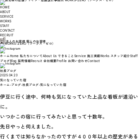
HOME
ABOUT
SERVICE
WORKS
STAFF
CONTACT
RECRUIT
法人のお客様
個人のお客様
ホーム
私たちについて
できること
施工実績
スタッフ紹介
Home
About Us
Service
Works
Staff
ブログ
採用情報
会社概要
お問い合わせ
Blog
Recruit
Profile
Contact
社長ブログ
2025.04.23
気になっていた宿
ホーム
-
ブログ
-
社長ブログ
-
気になっていた宿
伊豆に行く途中、何時も気になっていた上品な看板が道沿い
に。
いつかこの宿に行ってみたいと思って十数年。
先日やっと伺えました。
行くまでは知らなかったのですが４００年以上の歴史がある