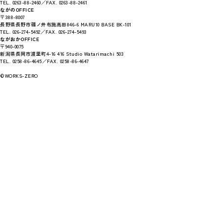
TEL. 0263-88-2460／FAX. 0263-88-2461
ながのOFFICE
〒388-8007
長野県長野市篠ノ井布施高田846-6 MARU10 BASE BK-101
TEL. 026-274-5492／FAX. 026-274-5493
ながおかOFFICE
〒940-0075
新潟県長岡市渡里町4-16 416 Studio Watarimachi 503
TEL. 0258-86-4645／FAX. 0258-86-4647
©WORKS-ZERO