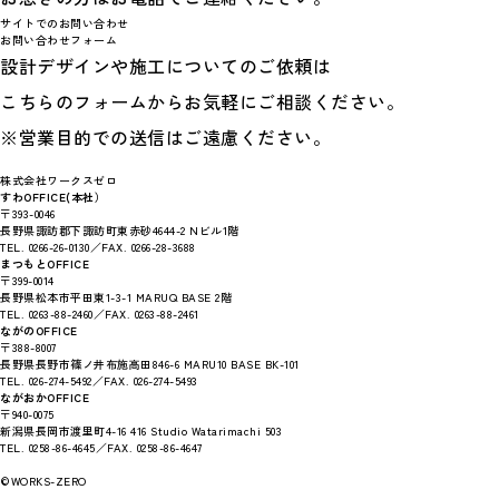
サイトでのお問い合わせ
お問い合わせフォーム
設計デザインや施工についてのご依頼は
こちらのフォームからお気軽にご相談ください。
※営業目的での送信はご遠慮ください。
株式会社ワークスゼロ
すわOFFICE(本社）
〒393-0046
長野県諏訪郡下諏訪町東赤砂4644-2 Nビル1階
TEL. 0266-26-0130／FAX. 0266-28-3688
まつもとOFFICE
〒399-0014
長野県松本市平田東1-3-1 MARUQ BASE 2階
TEL. 0263-88-2460／FAX. 0263-88-2461
ながのOFFICE
〒388-8007
長野県長野市篠ノ井布施高田846-6 MARU10 BASE BK-101
TEL. 026-274-5492／FAX. 026-274-5493
ながおかOFFICE
〒940-0075
新潟県長岡市渡里町4-16 416 Studio Watarimachi 503
TEL. 0258-86-4645／FAX. 0258-86-4647
©WORKS-ZERO