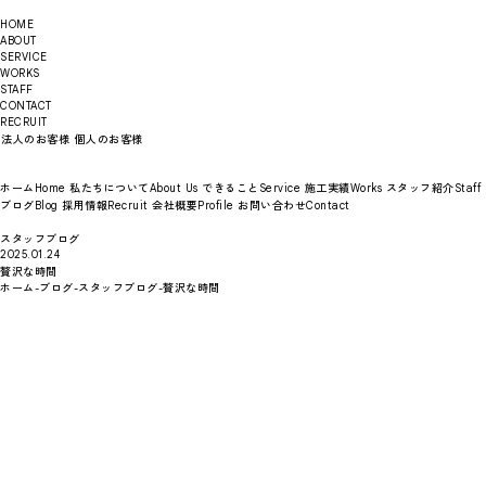
HOME
ABOUT
SERVICE
WORKS
STAFF
CONTACT
RECRUIT
法人のお客様
個人のお客様
ホーム
私たちについて
できること
施工実績
スタッフ紹介
Home
About Us
Service
Works
Staff
ブログ
採用情報
会社概要
お問い合わせ
Blog
Recruit
Profile
Contact
スタッフブログ
2025.01.24
贅沢な時間
ホーム
-
ブログ
-
スタッフブログ
-
贅沢な時間