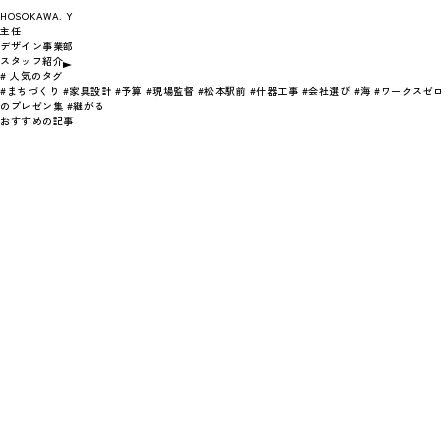
HOSOKAWA. Y
主任
デザイン事業部
スタッフ紹介
# 人気のタグ
#まちづくり
#家具設計
#予算
#現場監督
#松本駅前
#什器工事
#会社選び
#海
#ワークスゼロ
のプレゼン集
#継がる
おすすめの記事