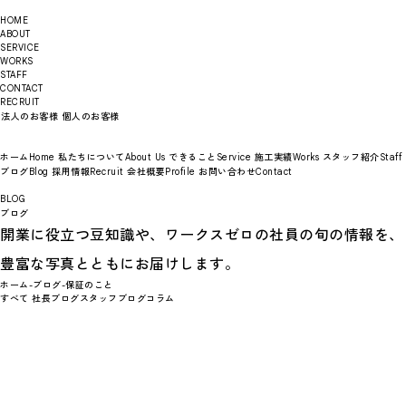
HOME
ABOUT
SERVICE
WORKS
STAFF
CONTACT
RECRUIT
法人のお客様
個人のお客様
ホーム
私たちについて
できること
施工実績
スタッフ紹介
Home
About Us
Service
Works
Staff
ブログ
採用情報
会社概要
お問い合わせ
Blog
Recruit
Profile
Contact
BLOG
ブログ
開業に役立つ豆知識や、ワークスゼロの社員の旬の情報を、
豊富な写真とともにお届けします。
ホーム
-
ブログ
-
保証のこと
すべて
社長ブログ
スタッフブログ
コラム