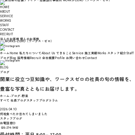
HOME
ABOUT
SERVICE
WORKS
STAFF
CONTACT
RECRUIT
法人のお客様
個人のお客様
ホーム
私たちについて
できること
施工実績
スタッフ紹介
Home
About Us
Service
Works
Staff
ブログ
採用情報
会社概要
お問い合わせ
Blog
Recruit
Profile
Contact
BLOG
ブログ
開業に役立つ豆知識や、ワークスゼロの社員の旬の情報を、
豊富な写真とともにお届けします。
ホーム
-
ブログ
-
野菜
すべて
社長ブログ
スタッフブログ
コラム
2026.04.10
何粒食べたか忘れてしまいました
スタッフブログ
お電話窓口
026-274-5492
受付時間：平日 8:00～17:00