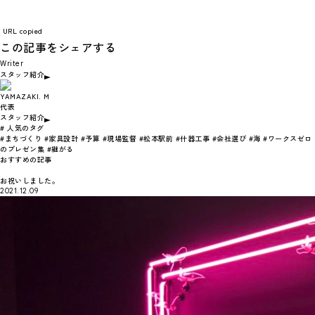
URL copied
この記事をシェアする
Writer
スタッフ紹介
YAMAZAKI. M
代表
スタッフ紹介
# 人気のタグ
#まちづくり
#家具設計
#予算
#現場監督
#松本駅前
#什器工事
#会社選び
#海
#ワークスゼロ
のプレゼン集
#継がる
おすすめの記事
お祝いしました。
2021.12.09