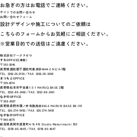
お急ぎの方はお電話でご連絡ください。
サイトでのお問い合わせ
お問い合わせフォーム
設計デザインや施工についてのご依頼は
こちらのフォームからお気軽にご相談ください。
※営業目的での送信はご遠慮ください。
株式会社ワークスゼロ
すわOFFICE(本社）
〒393-0046
長野県諏訪郡下諏訪町東赤砂4644-2 Nビル1階
TEL. 0266-26-0130／FAX. 0266-28-3688
まつもとOFFICE
〒399-0014
長野県松本市平田東1-3-1 MARUQ BASE 2階
TEL. 0263-88-2460／FAX. 0263-88-2461
ながのOFFICE
〒388-8007
長野県長野市篠ノ井布施高田846-6 MARU10 BASE BK-101
TEL. 026-274-5492／FAX. 026-274-5493
ながおかOFFICE
〒940-0075
新潟県長岡市渡里町4-16 416 Studio Watarimachi 503
TEL. 0258-86-4645／FAX. 0258-86-4647