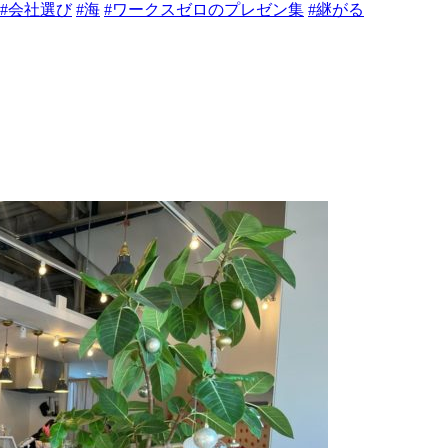
#会社選び
#海
#ワークスゼロのプレゼン集
#継がる