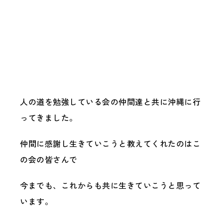
スタッフ紹介
STAFF
ブログ
BLOG
採用情報
RECRUIT
会社概要
人の道を勉強している会の仲間達と共に沖縄に行
PROFILE
ってきました。
お問い合わせ
CONTACT
仲間に感謝し生きていこうと教えてくれたのはこ
の会の皆さんで
今までも、これからも共に生きていこうと思って
います。