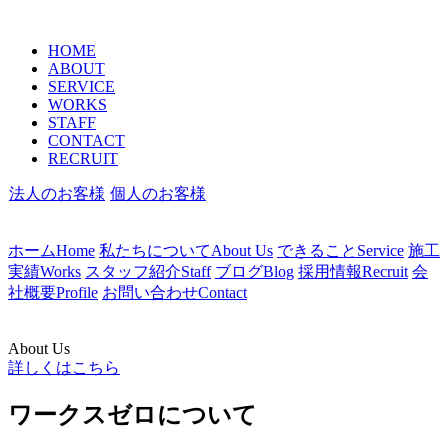
HOME
ABOUT
SERVICE
WORKS
STAFF
CONTACT
RECRUIT
法人のお客様
個人のお客様
ホーム
Home
私たちについて
About Us
できること
Service
施工
実績
Works
スタッフ紹介
Staff
ブログ
Blog
採用情報
Recruit
会
社概要
Profile
お問い合わせ
Contact
About Us
詳しくはこちら
ワークスゼロについて