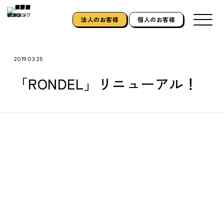
法人のお客様
個人のお客様
ホーム
2019.03.25
HOME
「RONDEL」リニューアル！
私たちについて
ABOUT US
できること
SERVICE
施工実績
WORKS
スタッフ紹介
STAFF
ブログ