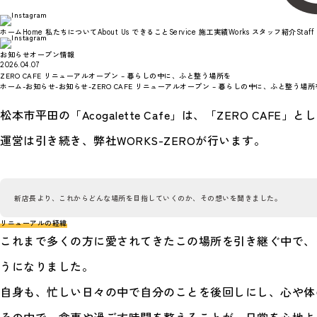
ホーム
私たちについて
できること
施工実績
スタッフ紹介
Home
About Us
Service
Works
Staff
お知らせ
オープン情報
2026.04.07
ZERO CAFE リニューアルオープン – 暮らしの中に、ふと整う場所を
ホーム
-
お知らせ
-
お知らせ
-
ZERO CAFE リニューアルオープン – 暮らしの中に、ふと整う場所
松本市平田の「Acogalette Cafe」は、「ZERO CA
運営は引き続き、弊社WORKS-ZEROが行います。
新店長より、これからどんな場所を目指していくのか、その想いを聞きました。
リニューアルの経緯
これまで多くの方に愛されてきたこの場所を引き継ぐ中で、
うになりました。
自身も、忙しい日々の中で自分のことを後回しにし、心や体
その中で、食事や過ごす時間を整えることが、日常を心地よ