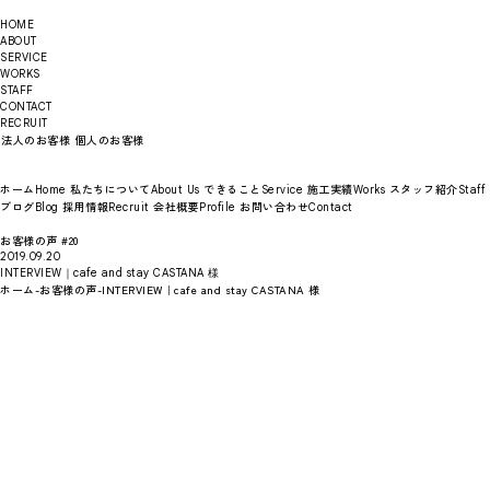
HOME
ABOUT
SERVICE
WORKS
STAFF
CONTACT
RECRUIT
法人のお客様
個人のお客様
ホーム
私たちについて
できること
施工実績
スタッフ紹介
Home
About Us
Service
Works
Staff
ブログ
採用情報
会社概要
お問い合わせ
Blog
Recruit
Profile
Contact
お客様の声 #20
2019.09.20
INTERVIEW｜cafe and stay CASTANA 様
ホーム
-
お客様の声
-
INTERVIEW｜cafe and stay CASTANA 様