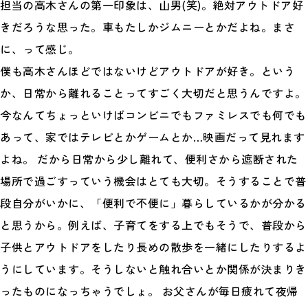
担当の高木さんの第一印象は、山男(笑)。絶対アウトドア好
きだろうな思った。車もたしかジムニーとかだよね。まさ
に、って感じ。
僕も高木さんほどではないけどアウトドアが好き。という
か、日常から離れることってすごく大切だと思うんですよ。
今なんてちょっといけばコンビニでもファミレスでも何でも
あって、家ではテレビとかゲームとか…映画だって見れます
よね。 だから日常から少し離れて、便利さから遮断された
場所で過ごすっていう機会はとても大切。そうすることで普
段自分がいかに、「便利で不便に」暮らしているかが分かる
と思うから。例えば、子育てをする上でもそうで、普段から
子供とアウトドアをしたり長めの散歩を一緒にしたりするよ
うにしています。そうしないと触れ合いとか関係が決まりき
ったものになっちゃうでしょ。 お父さんが毎日疲れて夜帰