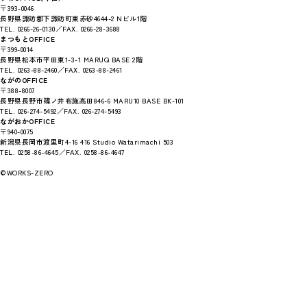
〒393-0046
長野県諏訪郡下諏訪町東赤砂4644-2 Nビル1階
TEL. 0266-26-0130／FAX. 0266-28-3688
まつもとOFFICE
〒399-0014
長野県松本市平田東1-3-1 MARUQ BASE 2階
TEL. 0263-88-2460／FAX. 0263-88-2461
ながのOFFICE
〒388-8007
長野県長野市篠ノ井布施高田846-6 MARU10 BASE BK-101
TEL. 026-274-5492／FAX. 026-274-5493
ながおかOFFICE
〒940-0075
新潟県長岡市渡里町4-16 416 Studio Watarimachi 503
TEL. 0258-86-4645／FAX. 0258-86-4647
©WORKS-ZERO