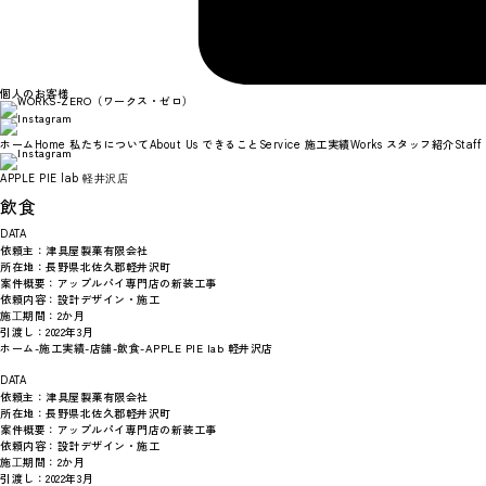
個人のお客様
ホーム
私たちについて
できること
施工実績
スタッフ紹介
Home
About Us
Service
Works
Staff
APPLE PIE lab 軽井沢店
飲食
DATA
依頼主：
津具屋製菓有限会社
所在地：
長野県北佐久郡軽井沢町
案件概要：
アップルパイ専門店の新装工事
依頼内容：
設計デザイン・施工
施⼯期間：
2か月
引渡し：
2022年3月
ホーム
-
施工実績
-
店舗
-
飲食
-
APPLE PIE lab 軽井沢店
DATA
依頼主：
津具屋製菓有限会社
所在地：
長野県北佐久郡軽井沢町
案件概要：
アップルパイ専門店の新装工事
依頼内容：
設計デザイン・施工
施⼯期間：
2か月
引渡し：
2022年3月