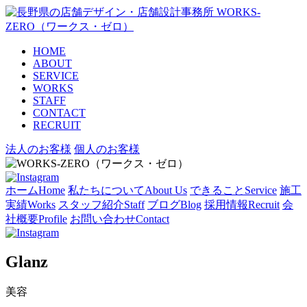
HOME
ABOUT
SERVICE
WORKS
STAFF
CONTACT
RECRUIT
法人のお客様
個人のお客様
ホーム
Home
私たちについて
About Us
できること
Service
施工
実績
Works
スタッフ紹介
Staff
ブログ
Blog
採用情報
Recruit
会
社概要
Profile
お問い合わせ
Contact
Glanz
美容