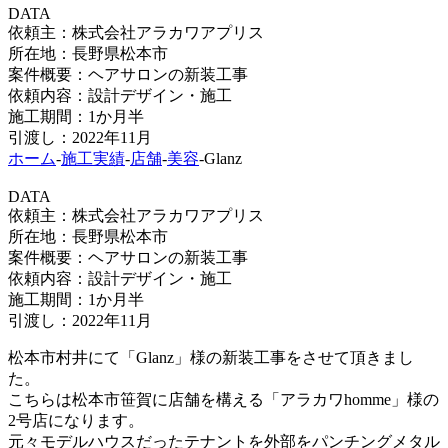
DATA
依頼主：
株式会社アラカワアプリス
所在地：
長野県松本市
案件概要：
ヘアサロンの新装工事
依頼内容：
設計デザイン・施工
施⼯期間：
1か月半
引渡し：
2022年11月
ホーム
-
施工実績
-
店舗
-
美容
-
Glanz
DATA
依頼主：
株式会社アラカワアプリス
所在地：
長野県松本市
案件概要：
ヘアサロンの新装工事
依頼内容：
設計デザイン・施工
施⼯期間：
1か月半
引渡し：
2022年11月
松本市村井にて「Glanz」様の新装工事をさせて頂きまし
た。
こちらは松本市笹賀に店舗を構える「アラカワhomme」様の
2号店になります。
元々モデルハウスだったテナントを外部をパンチングメタル