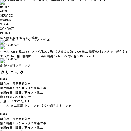
HOME
ABOUT
SERVICE
WORKS
STAFF
CONTACT
RECRUIT
法人のお客様
個人のお客様
ホーム
私たちについて
できること
施工実績
スタッフ紹介
Home
About Us
Service
Works
Staff
ブログ
採用情報
会社概要
お問い合わせ
Blog
Recruit
Profile
Contact
みらい歯科クリニック
クリニック
DATA
所在地：
長野県佐久市
案件概要：
クリニックの新築工事
依頼内容：
設計デザイン・施工
施⼯期間：
2019年2月〜7月
引渡し：
2019年9月2日
ホーム
-
施工実績
-
クリニック
-
みらい歯科クリニック
DATA
所在地：
長野県佐久市
案件概要：
クリニックの新築工事
依頼内容：
設計デザイン・施工