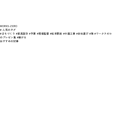
WORKS-ZERO
# 人気のタグ
#まちづくり
#家具設計
#予算
#現場監督
#松本駅前
#什器工事
#会社選び
#海
#ワークスゼロ
のプレゼン集
#継がる
おすすめの記事