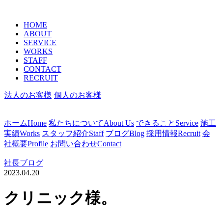
HOME
ABOUT
SERVICE
WORKS
STAFF
CONTACT
RECRUIT
法人のお客様
個人のお客様
ホーム
Home
私たちについて
About Us
できること
Service
施工
実績
Works
スタッフ紹介
Staff
ブログ
Blog
採用情報
Recruit
会
社概要
Profile
お問い合わせ
Contact
社長ブログ
2023.04.20
クリニック様。