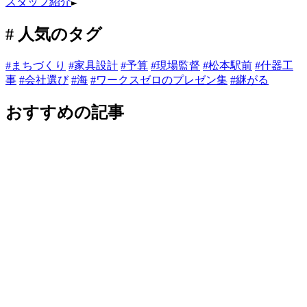
スタッフ紹介
# 人気のタグ
#まちづくり
#家具設計
#予算
#現場監督
#松本駅前
#什器工
事
#会社選び
#海
#ワークスゼロのプレゼン集
#継がる
おすすめの記事