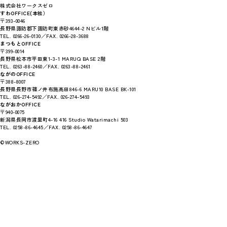
株式会社ワークスゼロ
すわOFFICE(本社）
〒393-0046
長野県諏訪郡下諏訪町東赤砂4644-2 Nビル1階
TEL. 0266-26-0130／FAX. 0266-28-3688
まつもとOFFICE
〒399-0014
長野県松本市平田東1-3-1 MARUQ BASE 2階
TEL. 0263-88-2460／FAX. 0263-88-2461
ながのOFFICE
〒388-8007
長野県長野市篠ノ井布施高田846-6 MARU10 BASE BK-101
TEL. 026-274-5492／FAX. 026-274-5493
ながおかOFFICE
〒940-0075
新潟県長岡市渡里町4-16 416 Studio Watarimachi 503
TEL. 0258-86-4645／FAX. 0258-86-4647
©WORKS-ZERO