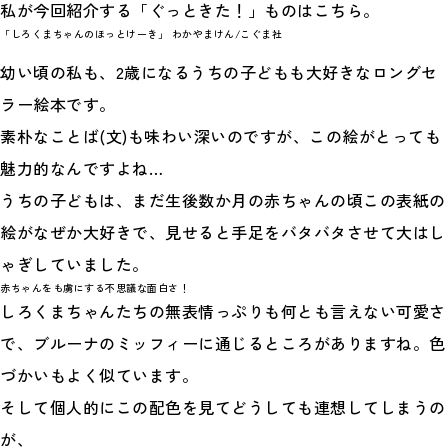
私が今回紹介する「ぐっときた！」ものはこちら。
「しろくまちゃんのほっとけーき」 わかやまけん/こぐま社
幼い頃の私も、2歳になるうちの子どもも大好きなロングセ
ラー絵本です。
素朴なことば(文)も味わい深いのですが、この絵がとっても
魅力的なんですよね…
うちの子どもは、まだ生後数か月の赤ちゃんの頃この表紙の
絵がなぜか大好きで、見せると手足をバタバタさせて大はし
ゃぎしていました。
赤ちゃんをも虜にする不思議な面白さ！
しろくまちゃんたちの無表情っぷりも何とも言えない可愛さ
で、ブルーナのミッフィーに通じるところがありますね。色
づかいもよく似ています。
そして個人的にこの配色を見てどうしても連想してしまうの
が、