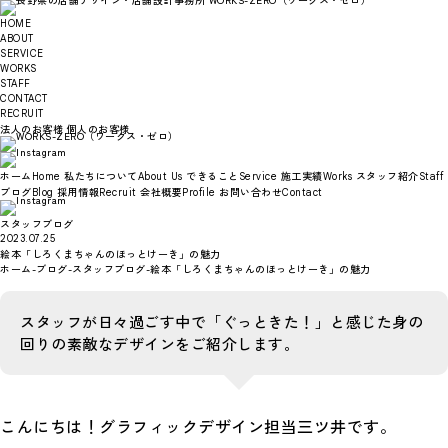
HOME
ABOUT
SERVICE
WORKS
STAFF
CONTACT
RECRUIT
法人のお客様
個人のお客様
ホーム
私たちについて
できること
施工実績
スタッフ紹介
Home
About Us
Service
Works
Staff
ブログ
採用情報
会社概要
お問い合わせ
Blog
Recruit
Profile
Contact
スタッフブログ
2023.07.25
絵本「しろくまちゃんのほっとけーき」の魅力
ホーム
-
ブログ
-
スタッフブログ
-
絵本「しろくまちゃんのほっとけーき」の魅力
スタッフが日々過ごす中で「ぐっときた！」と感じた身の
回りの素敵なデザインをご紹介します。
こんにちは！グラフィックデザイン担当三ツ井です。