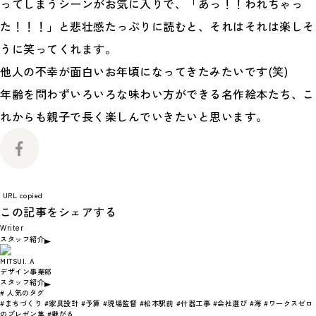
ってしまうシーンがお気に入りで、「あっ！！われちゃっ
た！！！」と悲壮感たっぷりに読むと、それはそれは楽しそ
うに笑ってくれます。
他人の不幸が面白いお年頃になってきたみたいです(笑)
年齢を問わずいろいろな味わい方ができる名作絵本たち、こ
れからも親子で長く楽しんでいきたいと思います。
URL copied
この記事をシェアする
Writer
スタッフ紹介
MITSUI. A
デザイン事業部
スタッフ紹介
# 人気のタグ
#まちづくり
#家具設計
#予算
#現場監督
#松本駅前
#什器工事
#会社選び
#海
#ワークスゼロ
のプレゼン集
#継がる