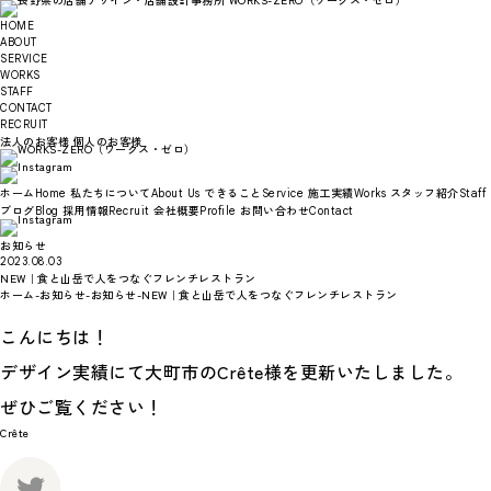
HOME
ABOUT
SERVICE
WORKS
STAFF
CONTACT
RECRUIT
法人のお客様
個人のお客様
ホーム
私たちについて
できること
施工実績
スタッフ紹介
Home
About Us
Service
Works
Staff
ブログ
採用情報
会社概要
お問い合わせ
Blog
Recruit
Profile
Contact
お知らせ
2023.08.03
NEW｜食と山岳で人をつなぐフレンチレストラン
ホーム
-
お知らせ
-
お知らせ
-
NEW｜食と山岳で人をつなぐフレンチレストラン
こんにちは！
デザイン実績にて大町市のCrête様を更新いたしました。
ぜひご覧ください！
Crête