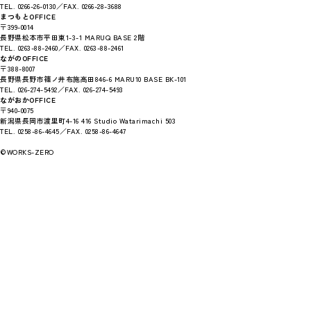
TEL. 0266-26-0130／FAX. 0266-28-3688
まつもとOFFICE
〒399-0014
長野県松本市平田東1-3-1 MARUQ BASE 2階
TEL. 0263-88-2460／FAX. 0263-88-2461
ながのOFFICE
〒388-8007
長野県長野市篠ノ井布施高田846-6 MARU10 BASE BK-101
TEL. 026-274-5492／FAX. 026-274-5493
ながおかOFFICE
〒940-0075
新潟県長岡市渡里町4-16 416 Studio Watarimachi 503
TEL. 0258-86-4645／FAX. 0258-86-4647
©WORKS-ZERO