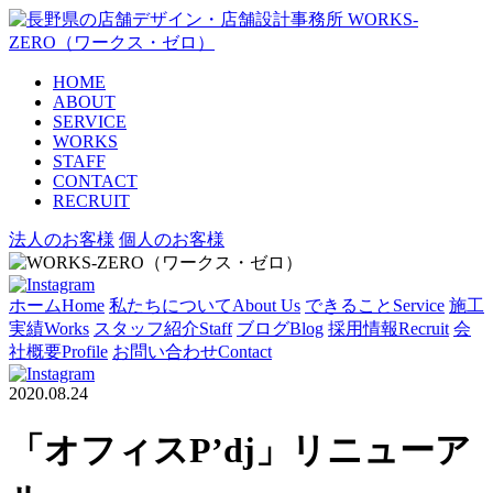
HOME
ABOUT
SERVICE
WORKS
STAFF
CONTACT
RECRUIT
法人のお客様
個人のお客様
ホーム
Home
私たちについて
About Us
できること
Service
施工
実績
Works
スタッフ紹介
Staff
ブログ
Blog
採用情報
Recruit
会
社概要
Profile
お問い合わせ
Contact
2020.08.24
「オフィスP’dj」リニューア