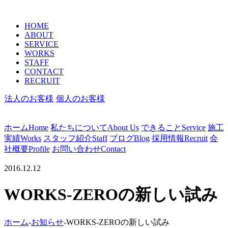
HOME
ABOUT
SERVICE
WORKS
STAFF
CONTACT
RECRUIT
法人のお客様
個人のお客様
ホーム
Home
私たちについて
About Us
できること
Service
施工
実績
Works
スタッフ紹介
Staff
ブログ
Blog
採用情報
Recruit
会
社概要
Profile
お問い合わせ
Contact
2016.12.12
WORKS-ZEROの新しい試み
ホーム
-
お知らせ
-
WORKS-ZEROの新しい試み