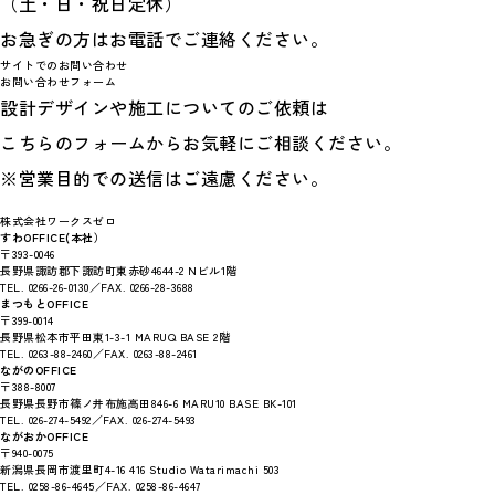
（土・日・祝日定休）
お急ぎの方はお電話でご連絡ください。
サイトでのお問い合わせ
お問い合わせフォーム
設計デザインや施工についてのご依頼は
こちらのフォームからお気軽にご相談ください。
※営業目的での送信はご遠慮ください。
株式会社ワークスゼロ
すわOFFICE(本社）
〒393-0046
長野県諏訪郡下諏訪町東赤砂4644-2 Nビル1階
TEL. 0266-26-0130／FAX. 0266-28-3688
まつもとOFFICE
〒399-0014
長野県松本市平田東1-3-1 MARUQ BASE 2階
TEL. 0263-88-2460／FAX. 0263-88-2461
ながのOFFICE
〒388-8007
長野県長野市篠ノ井布施高田846-6 MARU10 BASE BK-101
TEL. 026-274-5492／FAX. 026-274-5493
ながおかOFFICE
〒940-0075
新潟県長岡市渡里町4-16 416 Studio Watarimachi 503
TEL. 0258-86-4645／FAX. 0258-86-4647