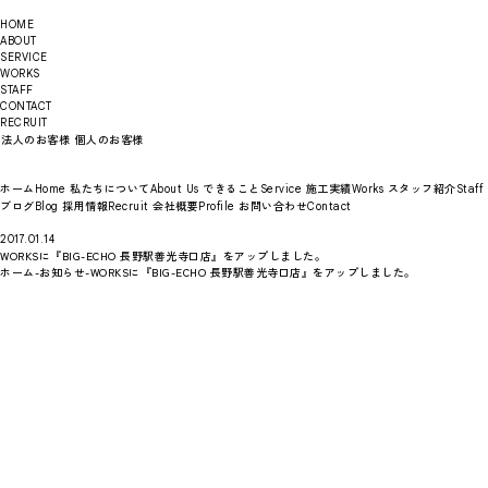
HOME
ABOUT
SERVICE
WORKS
STAFF
CONTACT
RECRUIT
法人のお客様
個人のお客様
ホーム
私たちについて
できること
施工実績
スタッフ紹介
Home
About Us
Service
Works
Staff
ブログ
採用情報
会社概要
お問い合わせ
Blog
Recruit
Profile
Contact
2017.01.14
WORKSに『BIG-ECHO 長野駅善光寺口店』をアップしました。
ホーム
-
お知らせ
-
WORKSに『BIG-ECHO 長野駅善光寺口店』をアップしました。