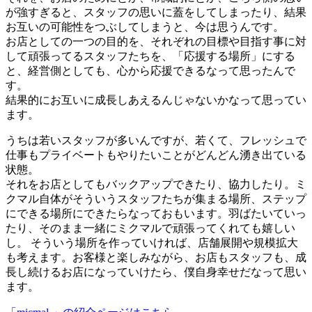
が強すぎると、スタッフの思いに蓋をしてしまったり、結果
お互いの可能性をつぶしてしまうと、今は思うんです。
お店としての⼀つの⽬的を、それぞれの⽬標や⽬指す事に対
して頑張ってるスタッフたちを、「応援する場所」にする
と、経営側としても、⼼から応援できるなって思ったんで
す。
結果的にお互いに成⻑しあえるんじゃないかなって思ってい
ます。
うちは若いスタッフが多いんですが、若くて、フレッシュで
仕事もプライベートもやりたいことがどんどん湧き出ている
状態。
それをお店としてもバックアップできたり、協⼒したり。ミ
クマル⾃体がそういうスタッフたちが集まる場所、ステップ
にできる場所にできたらなっておもいます。⽻ばたいていっ
たり、そのまま⼀緒にミクマルで頑張ってくれても嬉しい
し。 そういう場所を作っていければ、店舗展開や規模拡⼤
も考えます。お客様と楽しみながら、お店もスタッフも、成
⻑し続けるお店になっていけたら、僕⾃⾝幸せだなって思い
ます。