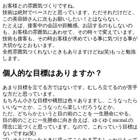
お客様との雰囲気づくりですね。
技術は絶対でベースだと思っています。ただそれだけだと、
この美容師さんに次もお願いしたい！とはならない。
たとえば、接客中の会話や距離感。お話するのもしないの
も、お客様の雰囲気にあわせて、その時々で変えています。
技術も接客も、その時お客様が求めている事に気づける事が
⼤切かなとおもいます。
全然雰囲気つくれないときもありますけどね(笑)もっと勉強
します。
個人的な目標はありますか？
あまり⽬標を⽴てる⽅ではないです。むしろ⽴てるのが苦⼿
な⽅だと思っています。
もちろん⼩さな⽬標や構想は⾊々ありますし、こうなったら
いいなーとか、こうなったら楽しいだろうなとか。
ただ、どちらかというと⽬の前のことを ⼀⽣懸命にやる。
⽬の前のことに⼀⽣懸命に向き合えば、ゆくゆくmicmal.の
理念に近づくと思っています。なので、これっていう⽬標は
ないですね(笑)
ブレそうになったときに戻ってこられる芯をしっかりもって