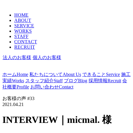
HOME
ABOUT
SERVICE
WORKS
STAFF
CONTACT
RECRUIT
法人のお客様
個人のお客様
ホーム
Home
私たちについて
About Us
できること
Service
施工
実績
Works
スタッフ紹介
Staff
ブログ
Blog
採用情報
Recruit
会
社概要
Profile
お問い合わせ
Contact
お客様の声 #33
2021.04.21
INTERVIEW｜micmal. 様