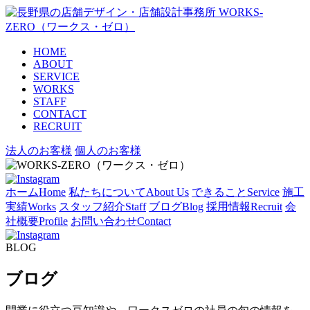
HOME
ABOUT
SERVICE
WORKS
STAFF
CONTACT
RECRUIT
法人のお客様
個人のお客様
ホーム
Home
私たちについて
About Us
できること
Service
施工
実績
Works
スタッフ紹介
Staff
ブログ
Blog
採用情報
Recruit
会
社概要
Profile
お問い合わせ
Contact
BLOG
ブログ