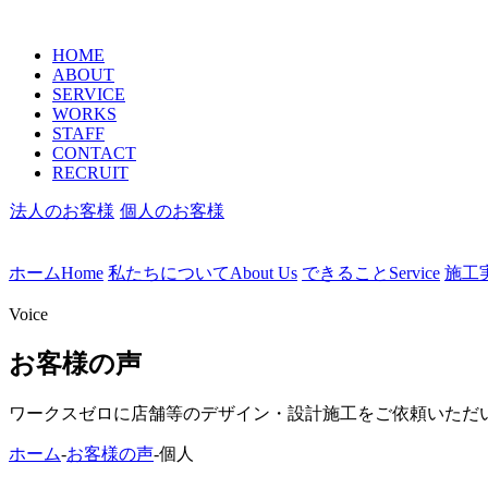
HOME
ABOUT
SERVICE
WORKS
STAFF
CONTACT
RECRUIT
法人のお客様
個人のお客様
ホーム
Home
私たちについて
About Us
できること
Service
施工
Voice
お客様の声
ワークスゼロに店舗等のデザイン・設計施工をご依頼いただ
ホーム
-
お客様の声
-
個人